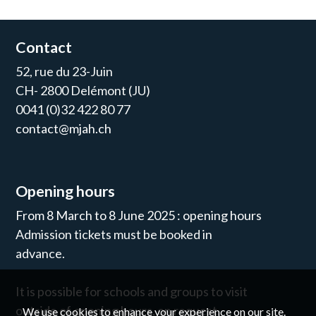
Contact
52, rue du 23-Juin
CH- 2800 Delémont (JU)
0041 (0)32 422 80 77
contact@mjah.ch
Opening hours
From 8 March to 8 June 2025 : opening hours
Admission tickets must be booked in
advance.
It is possible for schools and groups to visit
outside of opening hours, on request.
We use cookies to enhance your experience on our site.