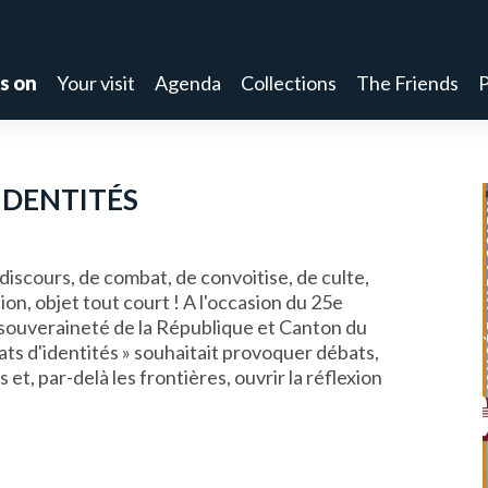
s on
Your visit
Agenda
Collections
The Friends
P
'IDENTITÉS
e discours, de combat, de convoitise, de culte,
ion, objet tout court ! A l'occasion du 25e
 souveraineté de la République et Canton du
clats d'identités » souhaitait provoquer débats,
t, par-delà les frontières, ouvrir la réflexion