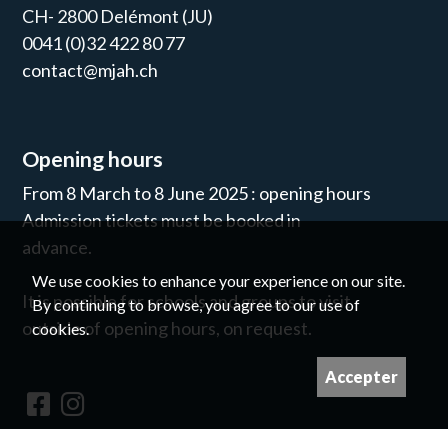
CH- 2800 Delémont (JU)
0041 (0)32 422 80 77
contact@mjah.ch
Opening hours
From 8 March to 8 June 2025 : opening hours
Admission tickets must be booked in
advance.
We use cookies to enhance your experience on our site.
It is possible for schools and groups to visit
By continuing to browse, you agree to our use of
outside of opening hours, on request.
cookies.
Accepter
Newsletter