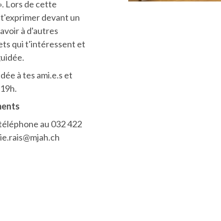
 ». Lors de cette
 t'exprimer devant un
avoir à d'autres
ets qui t'intéressent et
guidée.
idée à tes ami.e.s et
 19h.
ments
r téléphone au 032 422
erie.rais@mjah.ch