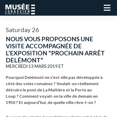
Saturday 26
NOUS VOUS PROPOSONS UNE
VISITE ACCOMPAGNÉE DE
L'EXPOSITION "PROCHAIN ARRÊT
DELÉMONT"
MERCREDI 13 MARS 2019 ET
Po
urquoi
Delémont ne s'est-elle pas développée à
côté des voies romaines ?
Voulait-on réellement
détruire le pont de La Maltière et la Porte au
Loup ?
Comment voyait-on la ville de demain en
1950 ?
Et aujourd'hui, de quelle ville rêve-t-on ?
Au cours des siècles, les problèmes urbains ont évolué, de