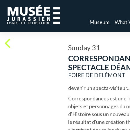
Museum
What’
Sunday 31
CORRESPONDANC
SPECTACLE DÉA
FOIRE DE DELÉMONT
devenir un specta-visiteur..
Correspondances est une in
objets et personnages du mu
d'Histoire sous un nouveau 
le résultat d'une création t
s'inspirant des salles du mu