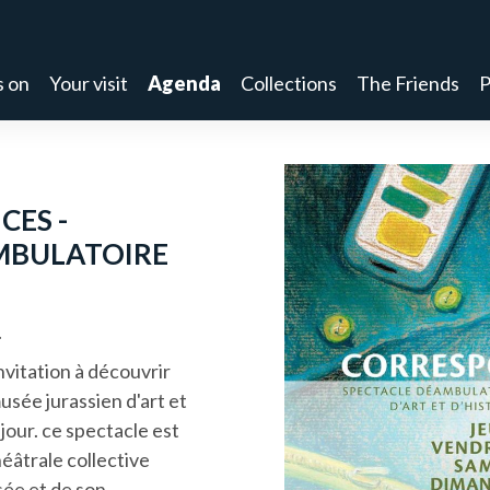
s on
Your visit
Agenda
Collections
The Friends
P
ES -
MBULATOIRE
.
vitation à découvrir
sée jurassien d'art et
jour. ce spectacle est
héâtrale collective
sée et de son