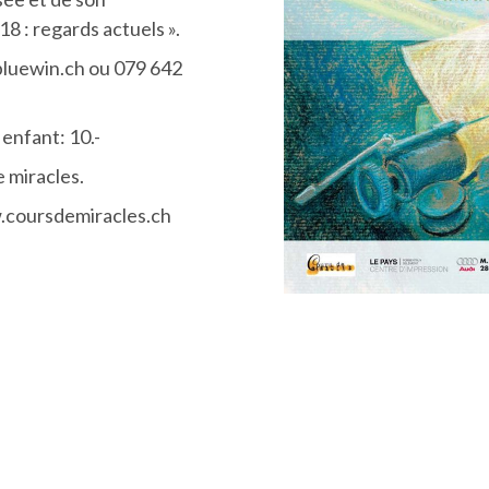
8 : regards actuels ».
luewin.ch ou 079 642
/ enfant: 10.-
 miracles.
w.coursdemiracles.ch