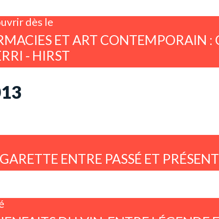
uvrir dès le
MACIES ET ART CONTEMPORAIN : 
RRI - HIRST
013
IGARETTE ENTRE PASSÉ ET PRÉSEN
é