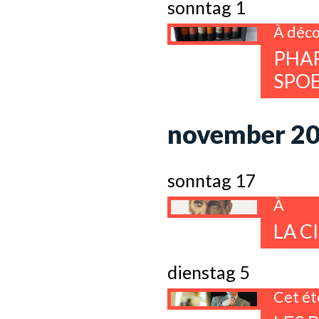
sonntag 1
À déco
PHAR
SPOE
november 2
sonntag 17
À
LA C
dienstag 5
Cet ét