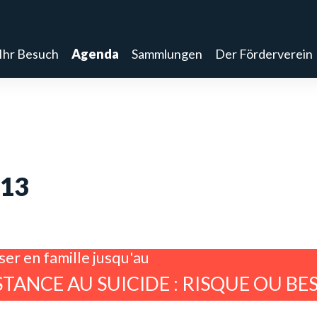
Ihr Besuch
Agenda
Sammlungen
Der Förderverein
013
iser en famille jusqu'au
STANCE AU SUICIDE : RISQUE OU BES