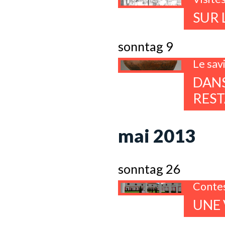
SUR 
sonntag 9
Le savi
DANS
RES
mai 2013
sonntag 26
Conte
UNE 