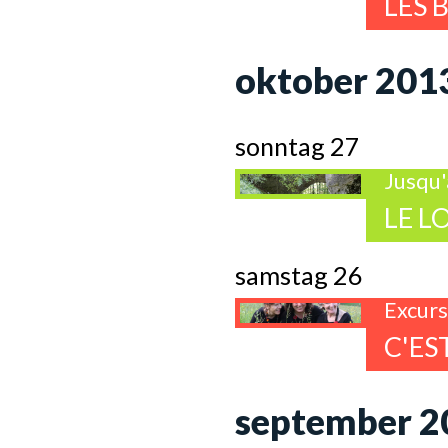
LES 
oktober 201
sonntag 27
Jusqu'a
LE L
samstag 26
Excurs
C'ES
september 2