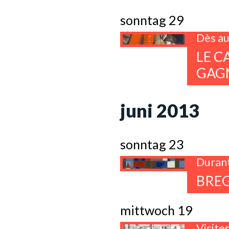
sonntag 29
Dès au
LE C
GAG
juni 2013
sonntag 23
Durant
BREG
mittwoch 19
Visite