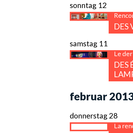
sonntag 12
Rencon
DES 
samstag 11
Le der
DES 
LAMP
februar 201
donnerstag 28
La ren