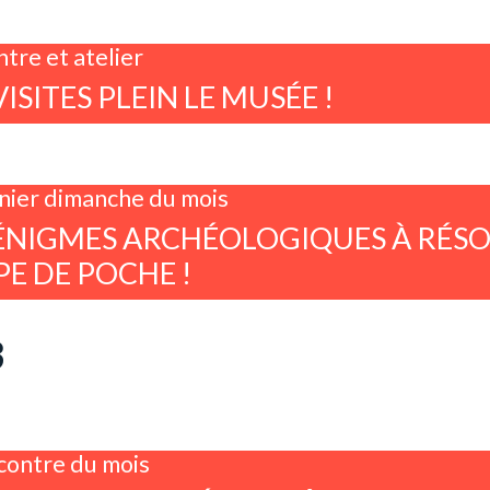
tre et atelier
VISITES PLEIN LE MUSÉE !
nier dimanche du mois
ÉNIGMES ARCHÉOLOGIQUES À RÉSO
E DE POCHE !
3
contre du mois