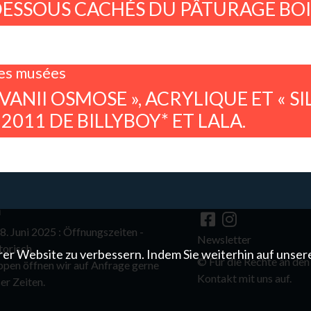
DESSOUS CACHÉS DU PÂTURAGE BOI
es musées
VANII OSMOSE », ACRYLIQUE ET « SI
2011 DE BILLYBOY* ET LALA.
n
. Juni 2025 : Öffnungszeiten -
Newsletter
torisch
er Website zu verbessern. Indem Sie weiterhin auf unser
©
Für die Rechte an den
ppen öffnen wir auf Anfrage gerne
Kontakt mit uns auf.
er Zeiten.