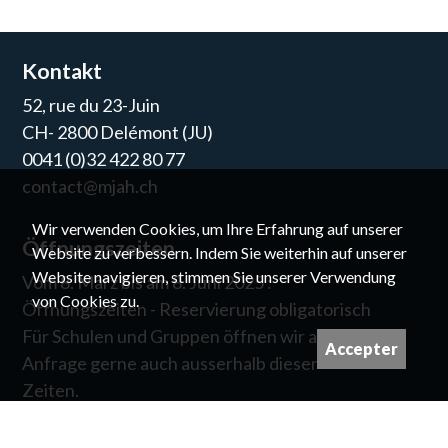
Kontakt
52, rue du 23-Juin
CH- 2800 Delémont (JU)
0041 (0)32 422 80 77
contact@mjah.ch
Wir verwenden Cookies, um Ihre Erfahrung auf unserer
Öffnungszeiten
Website zu verbessern. Indem Sie weiterhin auf unserer
Website navigieren, stimmen Sie unserer Verwendung
Vom 8. März bis am 8. Juni 2025 :
von Cookies zu.
Öffnungszeiten - Reservierung obligatorisch
Für Schulen und Gruppen öffnen wir auf
Accepter
Anfrage gerne auch ausserhalb dieser
Zeiten.