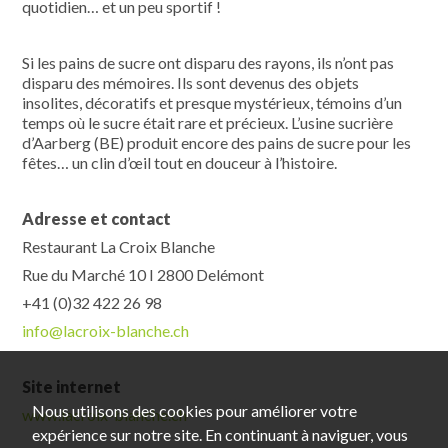
quotidien… et un peu sportif !
Si les pains de sucre ont disparu des rayons, ils n’ont pas
disparu des mémoires. Ils sont devenus des objets
insolites, décoratifs et presque mystérieux, témoins d’un
temps où le sucre était rare et précieux. L’usine sucrière
d’Aarberg (BE) produit encore des pains de sucre pour les
fêtes… un clin d’œil tout en douceur à l’histoire.
Adresse et contact
Restaurant La Croix Blanche
Rue du Marché 10 I 2800 Delémont
+41 (0)32 422 26 98
info@lacroix-blanche.ch
Site internet
Nous utilisons des cookies pour améliorer votre
www.lacroix-blanche.ch
expérience sur notre site. En continuant à naviguer, vous