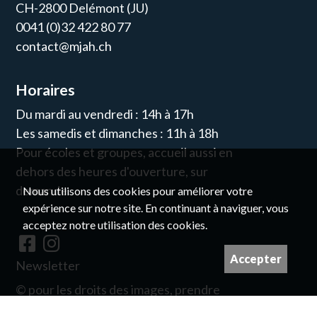
CH-2800 Delémont (JU)
0041 (0)32 422 80 77
contact@mjah.ch
Horaires
Du mardi au vendredi : 14h à 17h
Les samedis et dimanches : 11h à 18h
Pour écoles et groupes, accueil aussi en
dehors des heures d'ouverture, sur
demande.
Nous utilisons des cookies pour améliorer votre
expérience sur notre site. En continuant à naviguer, vous
acceptez notre utilisation des cookies.
Accepter
Newsletter
© pour les droits des images, prendre
contact avec nous