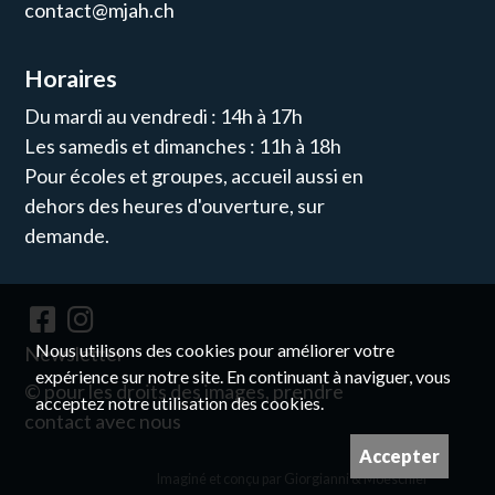
contact@mjah.ch
Horaires
Du mardi au vendredi : 14h à 17h
Les samedis et dimanches : 11h à 18h
Pour écoles et groupes, accueil aussi en
dehors des heures d'ouverture, sur
demande.
Nous utilisons des cookies pour améliorer votre
Newsletter
expérience sur notre site. En continuant à naviguer, vous
© pour les droits des images, prendre
acceptez notre utilisation des cookies.
contact avec nous
Accepter
Imaginé et conçu par
Giorgianni & Moeschler