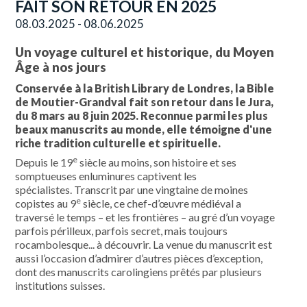
FAIT SON RETOUR EN 2025
08.03.2025 - 08.06.2025
Un v
oyage culturel et historique
, du Moyen
Âge à nos jours
Conservée à la British Library de Londres, la Bible
de Moutier-Grandval fait son retour dans le Jura,
du 8 mars au 8 juin 2025.
Reconnue parmi les plus
beaux manuscrits au monde, elle témoigne d'une
riche tradition culturelle et spirituelle.
e
Depuis le 19
siècle au moins, son histoire et ses
somptueuses enluminures captivent les
spécialistes.
Transcrit par une vingtaine de moines
e
copistes au 9
siècle, ce chef-d’œuvre médiéval a
traversé le temps – et les frontières – au gré d’un voyage
parfois périlleux, parfois secret, mais toujours
rocambolesque
... à découvrir.
La venue du manuscrit est
aussi l’occasion d’admirer d’autres pièces d’exception,
dont des
manuscrits carolingiens prêtés par plusieurs
institutions suisses.