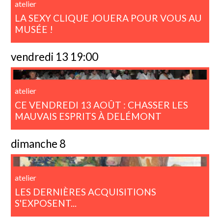
atelier
LA SEXY CLIQUE JOUERA POUR VOUS AU
MUSÉE !
vendredi 13 19:00
atelier
CE VENDREDI 13 AOÛT : CHASSER LES
MAUVAIS ESPRITS À DELÉMONT
dimanche 8
atelier
LES DERNIÈRES ACQUISITIONS
S'EXPOSENT...