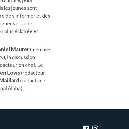
a culture, pour
s les jeunes sont
re de s'informer et des
agner vers une
 plus éclairée et
niel Maurer
(membre
y), la discussion
dacteur en chef, Le
ien Lovis
(rédacteur
 Maillard
(rédactrice
nal Alpha).