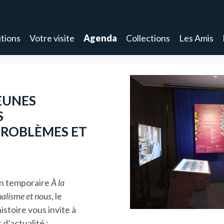
tions
Votre visite
Agenda
Collections
Les Amis
EUNES
S
PROBLÈMES ET
on temporaire
À la
rnalisme et nous
, le
istoire vous invite à
 d’actualité :