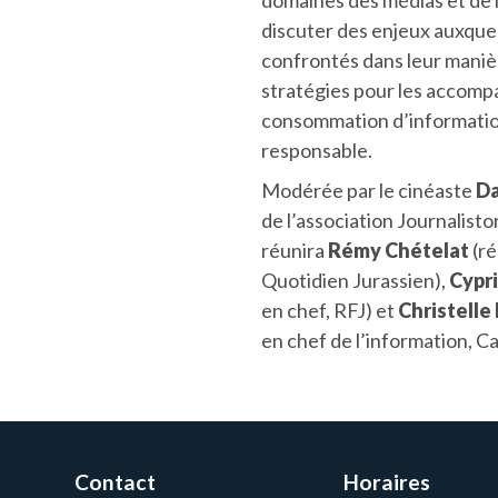
domaines des médias et de l
discuter des enjeux auxquel
confrontés dans leur maniè
stratégies pour les accomp
consommation d’information
responsable.
Modérée par le cinéaste
Da
de l’association Journalistor
réunira
Rémy Chételat
(ré
Quotidien Jurassien),
Cypr
en chef, RFJ) et
Christelle
en chef de l’information, Ca
Contact
Horaires