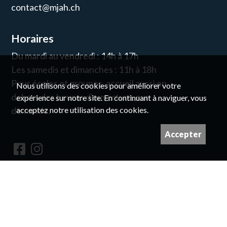
contact@mjah.ch
Horaires
Du mardi au vendredi : 14h à 17h
Les samedis et dimanches : 11h à 18h
Pour écoles et groupes, accueil aussi en
Nous utilisons des cookies pour améliorer votre
dehors des heures d'ouverture, sur
expérience sur notre site. En continuant à naviguer, vous
acceptez notre utilisation des cookies.
demande.
Accepter
Newsletter
© pour les droits des images, prendre
contact avec nous
Imaginé et conçu par
Giorgianni & Moeschler